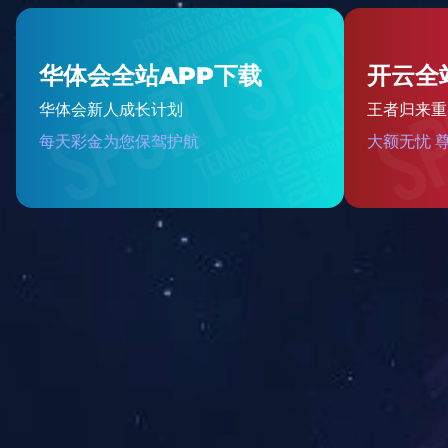
迭戈-莱昂：我很侥幸来到曼
2026-03-20 00:37:07
253
虎扑03月13日讯 迭戈-莱昂在承受采访时
谈刚来英格兰时的状况
迭戈-莱昂：“说实话，开端的时分这很困难
其他人和咱们沟通，我感觉很不习惯，由于咱