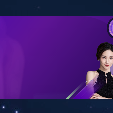
我们的邮箱地址:
致电我们:
unsuspecting@sina.com
19626676949
故事
服务宗旨
接洽beats365官网
品牌故事
Home
迭戈-莱昂：我很侥幸来到曼联，愿望成为沙龙的传奇球