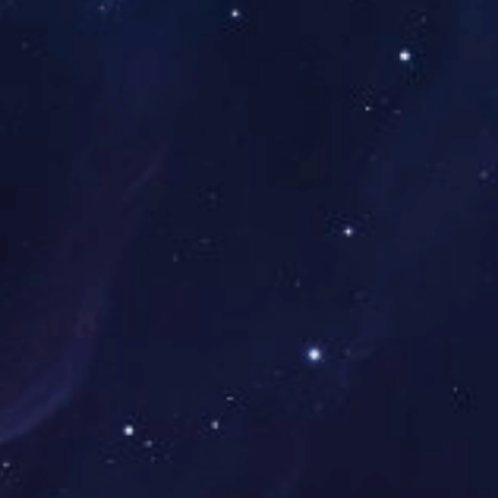
通，我却无法与他们谈天，那样的状况十分困扰我，
们都十分惊奇。”
们在第一天进行过一次小规模的对抗赛，我去向一名
已经在我死后了。”
赛的差异。”