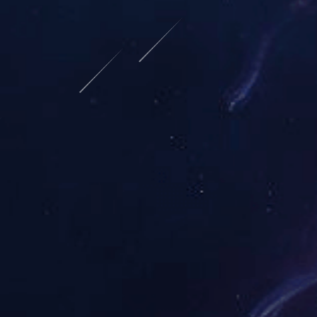
“当我来到练习场之后，其他球员想要和我沟
然后我告知自己必需求学英语。”
“我第一次用英语说了快一个小时的时分，他
谈在曼联的第一次练习
迭戈-莱昂：“最让我惊奇的是练习强度，咱
球员进行压榨的时分，在我挨近他之前，皮球
“节奏太快了，我很快就意识到这和我之前竞
谈个人的状况