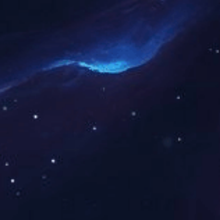
发表评论
Name
*
E-mail Addres
Comment
*
Post Comment