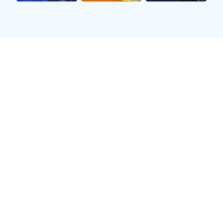
人懊丧的下午，你怎么看？ 咱们天然很绝望。但我以
为咱们在竞赛中的应对方法十分英勇。咱们赛前就知
道这将极端困难——从曼城今晚展示的紧迫感，你就
能看出他们想从这...
阅读
绿地乐队加拉格尔：阿森纳现已习惯了
掉链子，这是他们的常态
2026-05-10 15:51:19